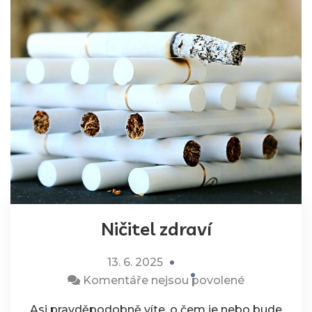
Ničitel zdraví
13. 6. 2025
u
Komentáře nejsou povolené
textu
Asi pravděpodobně víte, o čem je nebo bude