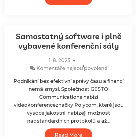
tkanina
na
plot
vhodná
Samostatný software i plně
vybavené konferenční sály
1. 8. 2025
u
Komentáře nejsou povolené
textu
Podnikání bez efektivní správy času a financí
s
nemá smysl. Společnost GESTO
názvem
Communications nabízí
Samostatn
videokonferenceznačky Polycom, které jsou
software
vysoce jakostní, nabízejí možnost
i
nadstandardních protokolů a až…
plně
vybavené
Read More