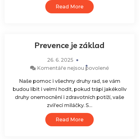
vašich
Read More
potřeb
Prevence je základ
26. 6. 2025
u
Komentáře nejsou povolené
textu
Naše pomoc i všechny druhy rad, se vám
s
budou líbit i velmi hodit, pokud trápí jakékoliv
názvem
druhy onemocnění i zdravotních potíží, vaše
Prevence
zvířecí miláčky. S…
je
základ
Read More