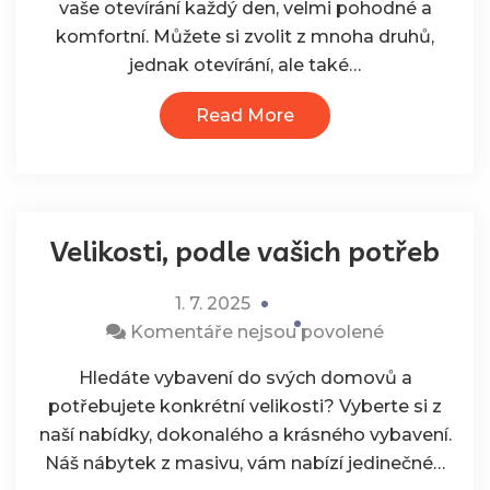
vaše otevírání každý den, velmi pohodné a
názvem
komfortní. Můžete si zvolit z mnoha druhů,
Krásné
jednak otevírání, ale také…
a
jednoduché
Read More
varianty
Velikosti, podle vašich potřeb
1. 7. 2025
u
Komentáře nejsou povolené
textu
Hledáte vybavení do svých domovů a
s
potřebujete konkrétní velikosti? Vyberte si z
názvem
naší nabídky, dokonalého a krásného vybavení.
Velikosti,
Náš nábytek z masivu, vám nabízí jedinečné…
podle