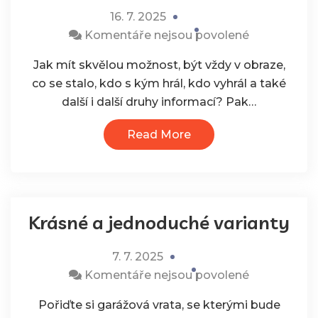
16. 7. 2025
u
Komentáře nejsou povolené
textu
Jak mít skvělou možnost, být vždy v obraze,
s
co se stalo, kdo s kým hrál, kdo vyhrál a také
názvem
další i další druhy informací? Pak…
Zvolte
si
Read More
správný
přehled
Krásné a jednoduché varianty
7. 7. 2025
u
Komentáře nejsou povolené
textu
Pořiďte si garážová vrata, se kterými bude
s