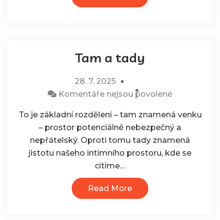
konferenční
sály
Tam a tady
28. 7. 2025
u
Komentáře nejsou povolené
textu
To je základní rozdělení – tam znamená venku
s
– prostor potenciálně nebezpečný a
názvem
nepřátelský. Oproti tomu tady znamená
Tam
jistotu našeho intimního prostoru, kde se
a
cítíme…
tady
Read More