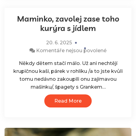
Maminko, zavolej zase toho
kurýra s jídlem
20. 6. 2025
u
Komentáře nejsou povolené
textu
Někdy dětem stačí málo. Už ani nechtějí
s
krupičnou kaši, párek v rohlíku /a to jste kvůli
názvem
tomu nedávno zakoupili onu zajímavou
Maminko,
mašinku/, špagety s Grankem…
zavolej
zase
Read More
toho
kurýra
s
jídlem