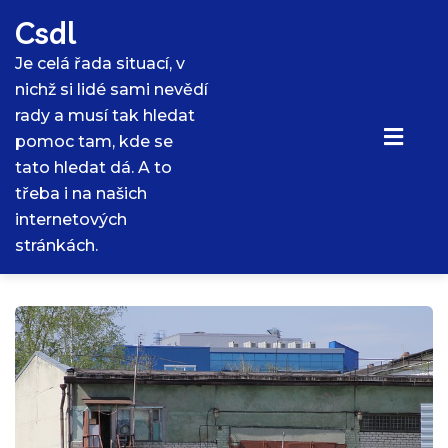
Skip
Csdl
to
content
Je celá řada situací, v
nichž si lidé sami nevědí
rady a musí tak hledat
pomoc tam, kde se
tato hledat dá. A to
třeba i na našich
internetových
stránkách.