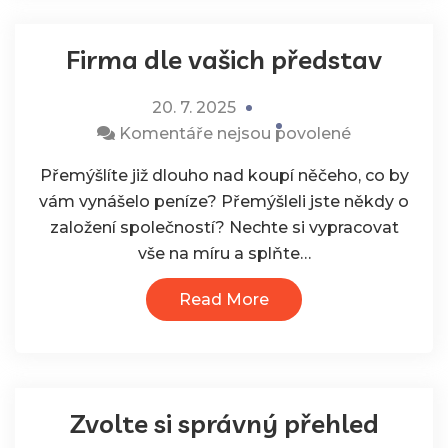
Firma dle vašich představ
20. 7. 2025
u
Komentáře nejsou povolené
textu
Přemýšlíte již dlouho nad koupí něčeho, co by
s
vám vynášelo peníze? Přemýšleli jste někdy o
názvem
založení společností? Nechte si vypracovat
Firma
vše na míru a splňte…
dle
vašich
Read More
představ
Zvolte si správný přehled