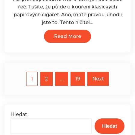
s
řeč. Tušíte, že půjde o kouření klasických
názvem
papírových cigaret. Ano, máte pravdu, uhodli
Ničitel
jste to. Tento ničitel…
zdraví
Read More
Stránkování
1
2
…
19
Next
příspěvků
Hledat
Hledat