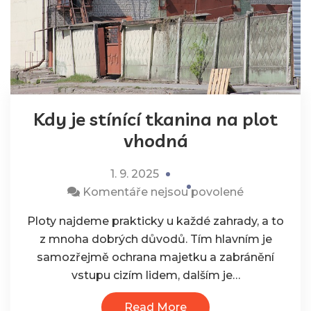
Kdy je stínící tkanina na plot
vhodná
1. 9. 2025
u
Komentáře nejsou povolené
textu
Ploty najdeme prakticky u každé zahrady, a to
s
z mnoha dobrých důvodů. Tím hlavním je
názvem
samozřejmě ochrana majetku a zabránění
Kdy
vstupu cizím lidem, dalším je…
je
stínící
Read More