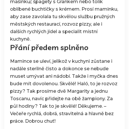
mašinku/, špagety s Grankem nebo tolik
zase
oblíbené buchtičky s krémem. Prosí maminku,
toho
aby zase zavolala tu skvělou službu pružných
kurýra
městských restaurací,
rozvoz pizzy
, ale i
s
dalších rychlých jídel a specialit místní
jídlem
kuchyně.
Přání předem splněno
Mamince se uleví, jelikož v kuchyni zůstane i
nadále sterilně čisto a dokonce se nebude
muset umývat ani nádobí. Takže i myčka dnes
bude mít dovolenou. Skvělé! Haló, to je rozvoz
pizzy? Tak prosíme dvě Margarity a jednu
Toscanu, navíc přidejte na obě žampiony. Za
půl hodiny? Tak to je skvělé! Děkujeme. –
Večeře rychlá, dobrá, stravitelná a hlavně bez
práce. Dobrou chuť!