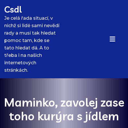
Skip
Csdl
to
content
Je celá řada situací, v
nichž si lidé sami nevědí
rady a musí tak hledat
pomoc tam, kde se
tato hledat dá. A to
třeba i na našich
internetových
stránkách.
Maminko, zavolej zase
toho kurýra s jídlem