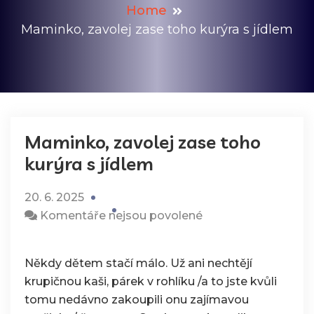
Home
Maminko, zavolej zase toho kurýra s jídlem
Maminko, zavolej zase toho
kurýra s jídlem
20. 6. 2025
u
Komentáře nejsou povolené
textu
s
Někdy dětem stačí málo. Už ani nechtějí
názvem
krupičnou kaši, párek v rohlíku /a to jste kvůli
Maminko,
tomu nedávno zakoupili onu zajímavou
zavolej