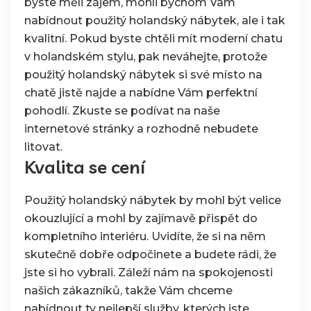
byste měli zájem, mohli bychom Vám
nabídnout
použitý holandský nábytek
, ale i tak
kvalitní. Pokud byste chtěli mít moderní chatu
v holandském stylu, pak neváhejte, protože
použitý holandský nábytek si své místo na
chatě jistě najde a nabídne Vám perfektní
pohodlí. Zkuste se podívat na naše
internetové stránky a rozhodně nebudete
litovat.
Kvalita se cení
Použitý holandský nábytek by mohl být velice
okouzlující a mohl by zajímavě přispět do
kompletního interiéru. Uvidíte, že si na něm
skutečně dobře odpočinete a budete rádi, že
jste si ho vybrali. Záleží nám na spokojenosti
našich zákazníků, takže Vám chceme
nabídnout ty nejlepší služby, kterých jste