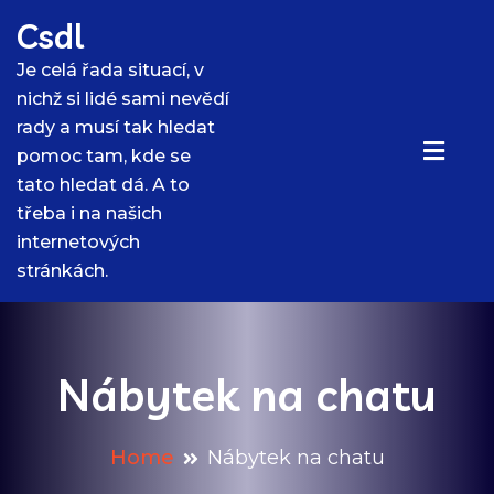
Skip
Csdl
to
content
Je celá řada situací, v
nichž si lidé sami nevědí
rady a musí tak hledat
pomoc tam, kde se
tato hledat dá. A to
třeba i na našich
internetových
stránkách.
Nábytek na chatu
Home
Nábytek na chatu