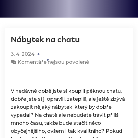
Nábytek na chatu
3. 4. 2024
u
Komentáře nejsou povolené
textu
s
názvem
V nedávné době jste si koupili pěknou chatu,
Nábytek
dobře jste si ji opravili, zateplili, ale ještě zbývá
na
zakoupit nějaký nábytek, který by dobře
chatu
vypadal? Na chatě ale nebudete trávit příliš
mnoho času, takže bude stačit něco
obyčejnějšího, ovšem i tak kvalitního? Pokud