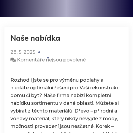
Naše nabídka
28. 5. 2025
u
Komentáře nejsou povolené
textu
s
Rozhodli jste se pro výměnu podlahy a
názvem
hledáte optimální řešení pro Vaši rekonstrukci
Naše
domu či byt? Naše firma nabízí kompletní
nabídka
nabídku sortimentu v dané oblasti. Můžete si
vybírat z těchto materiálů: Dřevo – přírodní a
voňavý materiál, který nikdy nevyjde z módy,
možnosti provedení jsou nesčetné. Korek –