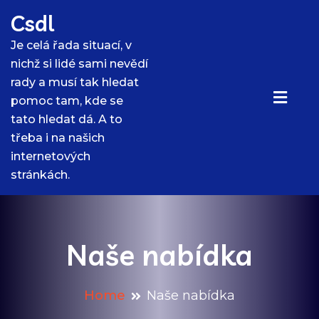
Skip
Csdl
to
content
Je celá řada situací, v
nichž si lidé sami nevědí
rady a musí tak hledat
pomoc tam, kde se
tato hledat dá. A to
třeba i na našich
internetových
stránkách.
Naše nabídka
Home
Naše nabídka