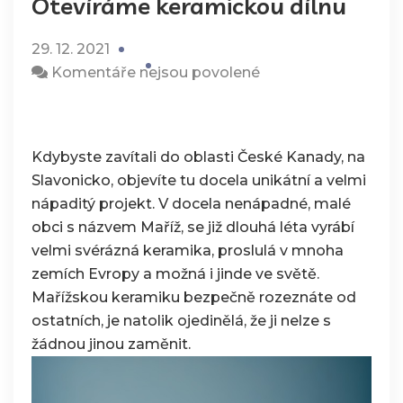
Otevíráme keramickou dílnu
29. 12. 2021
u
Komentáře nejsou povolené
textu
s
názvem
Kdybyste zavítali do oblasti České Kanady, na
Otevíráme
Slavonicko, objevíte tu docela unikátní a velmi
keramickou
nápaditý projekt. V docela nenápadné, malé
dílnu
obci s názvem Maříž, se již dlouhá léta vyrábí
velmi svérázná keramika, proslulá v mnoha
zemích Evropy a možná i jinde ve světě.
Mařížskou keramiku bezpečně rozeznáte od
ostatních, je natolik ojedinělá, že ji nelze s
žádnou jinou zaměnit.