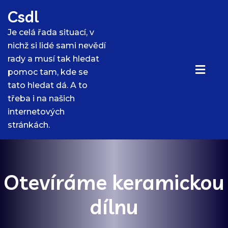
Skip
Csdl
to
content
Je celá řada situací, v
nichž si lidé sami nevědí
rady a musí tak hledat
pomoc tam, kde se
tato hledat dá. A to
třeba i na našich
internetových
stránkách.
Otevíráme keramickou
dílnu