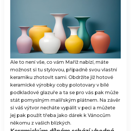
Ale to není vše, co vám Maříž nabízí, máte
možnost si tu stylovou, případně svou vlastní
keramiku zhotovit sami. Obdržíte již hotové
keramické výrobky coby polotovary v bílé
podkladové glazuře a ta se pro vás pak může
stát pomyslným malířským plátnem. Na závěr
si váš výtvor necháte vypálit v peci a můžete
jej pak použít třeba jako dárek k Vánocům
někomu z vašich blízkých.
Keramickým dílnám schází vhodná