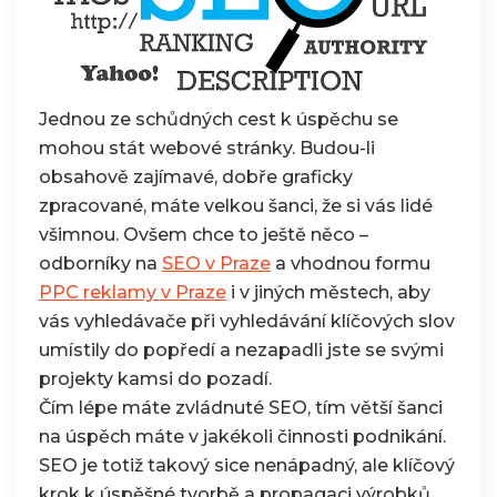
Jednou ze schůdných cest k úspěchu se
mohou stát webové stránky. Budou-li
obsahově zajímavé, dobře graficky
zpracované, máte velkou šanci, že si vás lidé
všimnou. Ovšem chce to ještě něco –
odborníky na
SEO v Praze
a vhodnou formu
PPC reklamy v Praze
i v jiných městech, aby
vás vyhledávače při vyhledávání klíčových slov
umístily do popředí a nezapadli jste se svými
projekty kamsi do pozadí.
Čím lépe máte zvládnuté SEO, tím větší šanci
na úspěch máte v jakékoli činnosti podnikání.
SEO je totiž takový sice nenápadný, ale klíčový
krok k úspěšné tvorbě a propagaci výrobků,