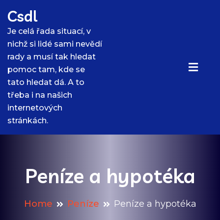
Skip
Csdl
to
content
Je celá řada situací, v
nichž si lidé sami nevědí
rady a musí tak hledat
pomoc tam, kde se
tato hledat dá. A to
třeba i na našich
internetových
stránkách.
Peníze a hypotéka
Home
Peníze
Peníze a hypotéka