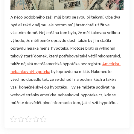
A něco podobného zažil můj bratr se svou přítelkyní. Oba dva
bydleli také v nájmu, ale potom můj bratr chtěl už žít ve
vlastním domě. Nejlepší na tom bylo, že měli takovou velikou
výhodu, že měli peněz opravdu dost, takže by jim stačila
opravdu nějaká menší hypotéka. Protože bratr si vyhlídnul
takový starší domek, který potřeboval také větší rekonstrukci,
takže nějaká menší americká hypotéka bez registru
Americka-
nebankovni-hypoteka
byl opravdu na místě. Nakonec to
všechno dopadlo tak, že se dohodli na podmínkách a také si
vzali konečně skvělou hypotéku. I vy se můžete podívat na
webové stránky americka-nebankovni-hypoteka.cz, kde se
můžete dozvědět plno informaci o tom, jak si vzít hypotéku.