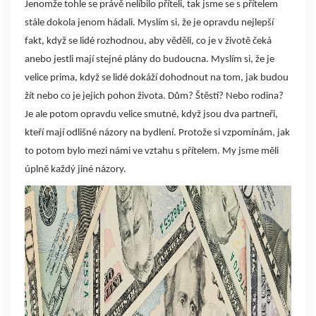
Jenomže tohle se právě nelíbilo příteli, tak jsme se s přítelem
stále dokola jenom hádali. Myslím si, že je opravdu nejlepší
fakt, když se lidé rozhodnou, aby věděli, co je v životě čeká
anebo jestli mají stejné plány do budoucna. Myslím si, že je
velice prima, když se lidé dokáží dohodnout na tom, jak budou
žít nebo co je jejich pohon života. Dům? Štěstí? Nebo rodina?
Je ale potom opravdu velice smutné, když jsou dva partneři,
kteří mají odlišné názory na bydlení. Protože si vzpomínám, jak
to potom bylo mezi námi ve vztahu s přítelem. My jsme měli
úplně každý jiné názory.