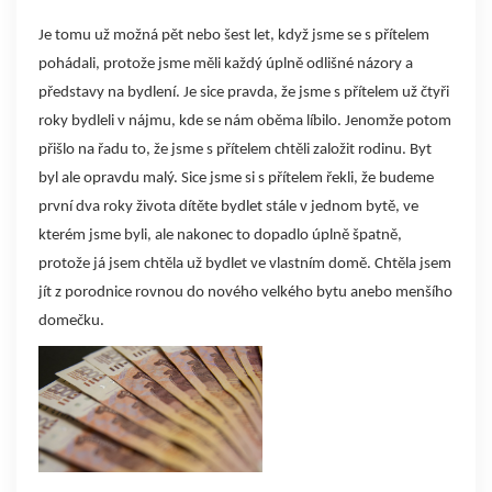
textu
Je tomu už možná pět nebo šest let, když jsme se s přítelem
s
pohádali, protože jsme měli každý úplně odlišné názory a
názvem
představy na bydlení. Je sice pravda, že jsme s přítelem už čtyři
Peníze
roky bydleli v nájmu, kde se nám oběma líbilo. Jenomže potom
a
přišlo na řadu to, že jsme s přítelem chtěli založit rodinu. Byt
hypotéka
byl ale opravdu malý. Sice jsme si s přítelem řekli, že budeme
první dva roky života dítěte bydlet stále v jednom bytě, ve
kterém jsme byli, ale nakonec to dopadlo úplně špatně,
protože já jsem chtěla už bydlet ve vlastním domě. Chtěla jsem
jít z porodnice rovnou do nového velkého bytu anebo menšího
domečku.