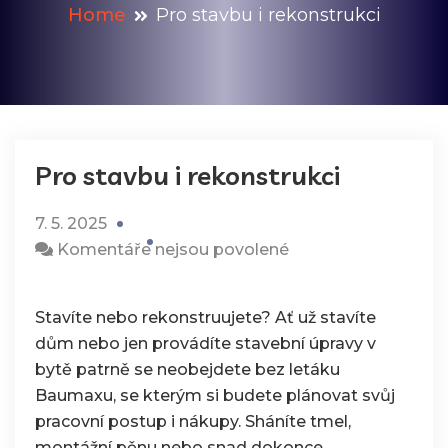
Home
Pro stavbu i rekonstrukci
Pro stavbu i rekonstrukci
7. 5. 2025
u
Komentáře nejsou povolené
textu
s
Stavíte nebo rekonstruujete? Ať už stavíte
názvem
dům nebo jen provádíte stavební úpravy v
Pro
bytě patrně se neobejdete bez
letáku
stavbu
Baumaxu
, se kterým si budete plánovat svůj
i
pracovní postup i nákupy. Sháníte tmel,
rekonstrukci
montážní pěnu nebo snad dokonce