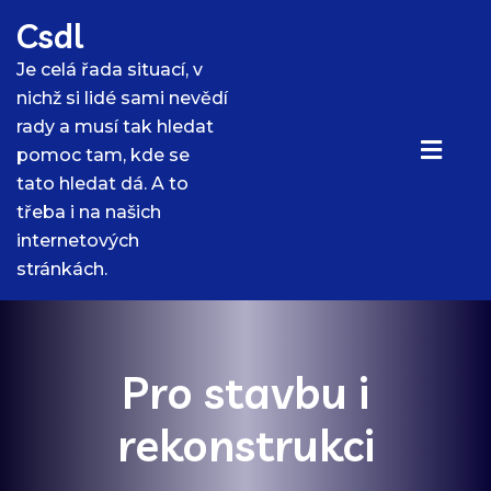
Skip
Csdl
to
content
Je celá řada situací, v
nichž si lidé sami nevědí
rady a musí tak hledat
pomoc tam, kde se
tato hledat dá. A to
třeba i na našich
internetových
stránkách.
Pro stavbu i
rekonstrukci