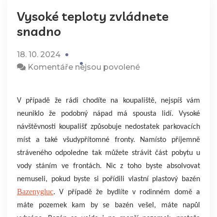
Vysoké teploty zvládnete
snadno
18. 10. 2024
u
Komentáře nejsou povolené
textu
s
V případě že rádi chodíte na koupaliště, nejspíš vám
názvem
neuniklo že podobný nápad má spousta lidí. Vysoké
Vysoké
návštěvnosti koupališť způsobuje nedostatek parkovacích
teploty
míst a také všudypřítomné fronty. Namísto příjemně
zvládnete
stráveného odpoledne tak můžete strávit část pobytu u
snadno
vody stáním ve frontách. Nic z toho byste absolvovat
nemuseli, pokud byste si pořídili vlastní plastový bazén
Bazenygluc
. V případě že bydlíte v rodinném domě a
máte pozemek kam by se bazén vešel, máte napůl