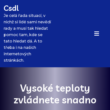
Skip
Csdl
to
content
Je celá řada situací, v
nichž si lidé sami nevědí
rady a musí tak hledat
pomoc tam, kde se
tato hledat dá. A to
třeba i na našich
internetových
stránkách.
Vysoké teploty
zvládnete snadno