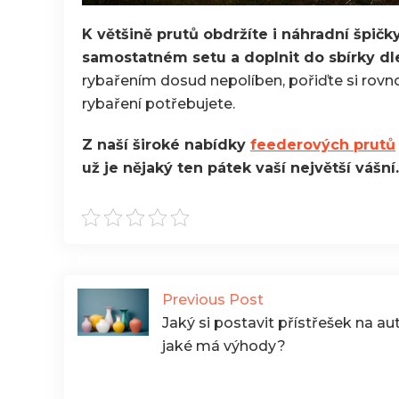
K většině prutů obdržíte i náhradní špičky
samostatném setu a doplnit do sbírky dl
rybařením dosud nepolíben, pořiďte si rovn
rybaření potřebujete.
Z naší široké nabídky
feederových prutů
už je nějaký ten pátek vaší největší vášní.
Previous Post
Jaký si postavit přístřešek na au
jaké má výhody?