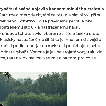
názvem
Feeder
rybářské scéně objevila koncem minulého století a
pruty
Patří mezi metody chytání na těžko a hlavní roli při ní
–
der neboli krmítko. To se pravidelně pěchuje rybí
na
prostřenému stolu – a nastraženému háčku.
čudly
 případě tohoto stylu rybaření zajišťuje špička prutu,
i
ti klasicky nastraženému číhátku je mnohem citlivější a
na
ji měnit podle toho, jakou měkkost potřebujete nebo i
trofeje
dnete rybařit. Vhodná je jak na stojaté vody, tak i do
ch, tak i na lov dravců. Vše záleží na tom, pro co se