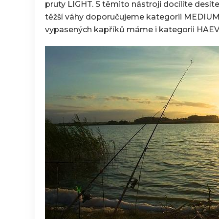
pruty LIGHT. S těmito nástroji docílíte desít
těžší váhy doporučujeme kategorii MEDIUM a
vypasených kapříků máme i kategorii HAEV