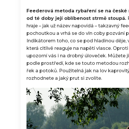
Feederová metoda rybaření se na české 
od té doby její oblíbenost strmě stoupá.
hraje – jak už název napovídá – takzavný fee
pochoutkou a vrhá se do vln coby pozvání 
Indikátorem toho, co se pod hladinou děje, v
která citlivě reaguje na napětí vlasce. Opro
upozorní vás i na drobný úloveček. Můžete 
podle prostředí, kde se touto metodou rozho
řek a potoků. Použitelná jak na lov kaprovitý
rozhodnete a jaký prut si zvolíte.