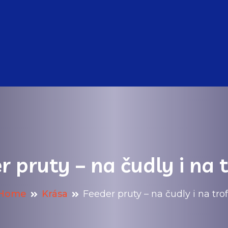
r pruty – na čudly i na t
Home
Krása
Feeder pruty – na čudly i na tro