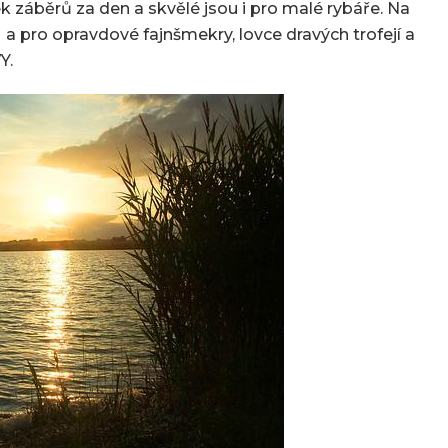
ek záběrů za den a skvělé jsou i pro malé rybáře. Na
 pro opravdové fajnšmekry, lovce dravých trofejí a
Y.