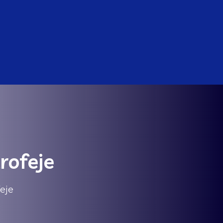
rofeje
feje