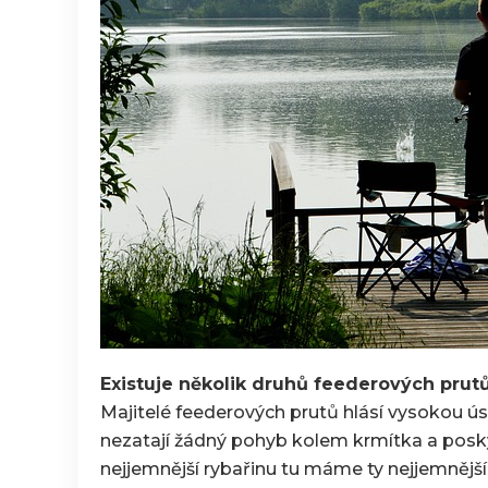
Existuje několik druhů feederových prutů
Majitelé feederových prutů hlásí vysokou úsp
nezatají žádný pohyb kolem krmítka a posk
nejjemnější rybařinu tu máme ty nejjemnějš