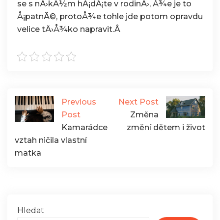
se s nÄ›kÃ½m hÃ¡dÃ¡te v rodinÄ›, Å¾e je to
Å¡patnÃ©, protoÅ¾e tohle jde potom opravdu
velice tÄ›Å¾ko napravit.Â
Previous
Next Post
Post
Změna
Kamarádce
změní dětem i život
vztah ničila vlastní
matka
Hledat