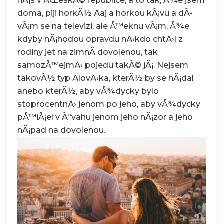
nÃ¡s v ÄŒeskÃ© republice, a to tak, Å¾e jsem
doma, piji horkÃ½ Äaj a horkou kÃ¡vu a dÃ­
vÃ¡m se na televizi, ale Å™eknu vÃ¡m, Å¾e
kdyby nÃ¡hodou opravdu nÄ›kdo chtÄ›l z
rodiny jet na zimnÃ­ dovolenou, tak
samozÅ™ejmÄ› pojedu takÃ© jÃ¡. Nejsem
takovÃ½ typ ÄlovÄ›ka, kterÃ½ by se hÃ¡dal
anebo kterÃ½, aby vÅ¾dycky bylo
stoprocentnÄ› jenom po jeho, aby vÅ¾dycky
pÅ™iÅ¡el v Ãºvahu jenom jeho nÃ¡zor a jeho
nÃ¡pad na dovolenou.