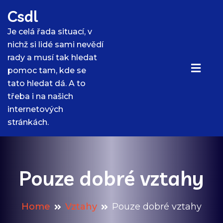
Skip
Csdl
to
content
Je celá řada situací, v
nichž si lidé sami nevědí
rady a musí tak hledat
pomoc tam, kde se
tato hledat dá. A to
třeba i na našich
internetových
stránkách.
Pouze dobré vztahy
Home
Vztahy
Pouze dobré vztahy