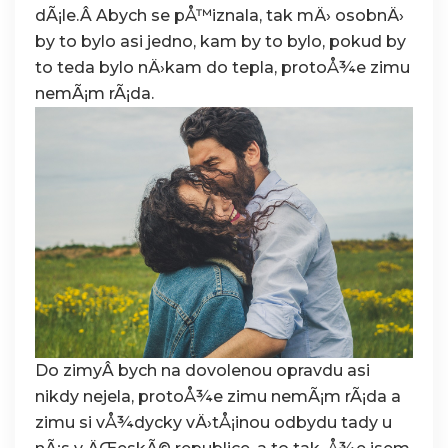
dÃ¡le.Â Abych se pÅ™iznala, tak mÄ› osobnÄ›
by to bylo asi jedno, kam by to bylo, pokud by
to teda bylo nÄ›kam do tepla, protoÅ¾e zimu
nemÃ¡m rÃ¡da.
Do zimyÂ bych na dovolenou opravdu asi
nikdy nejela, protoÅ¾e zimu nemÃ¡m rÃ¡da a
zimu si vÅ¾dycky vÄ›tÅ¡inou odbydu tady u