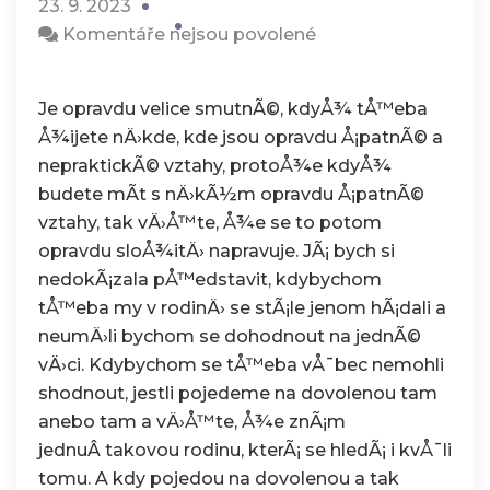
23. 9. 2023
u
Komentáře nejsou povolené
textu
s
Je opravdu velice smutnÃ©, kdyÅ¾ tÅ™eba
názvem
Å¾ijete nÄ›kde, kde jsou opravdu Å¡patnÃ© a
Pouze
nepraktickÃ© vztahy, protoÅ¾e kdyÅ¾
dobré
budete mÃ­t s nÄ›kÃ½m opravdu Å¡patnÃ©
vztahy
vztahy, tak vÄ›Å™te, Å¾e se to potom
opravdu sloÅ¾itÄ› napravuje. JÃ¡ bych si
nedokÃ¡zala pÅ™edstavit, kdybychom
tÅ™eba my v rodinÄ› se stÃ¡le jenom hÃ¡dali a
neumÄ›li bychom se dohodnout na jednÃ©
vÄ›ci. Kdybychom se tÅ™eba vÅ¯bec nemohli
shodnout, jestli pojedeme na dovolenou tam
anebo tam a vÄ›Å™te, Å¾e znÃ¡m
jednuÂ takovou rodinu, kterÃ¡ se hledÃ¡ i kvÅ¯li
tomu. A kdy pojedou na dovolenou a tak