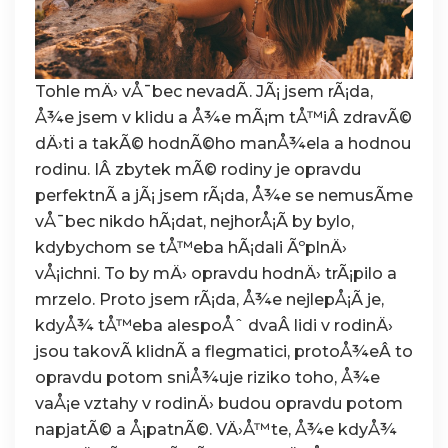
Tohle mÄ› vÅ¯bec nevadÃ­. JÃ¡ jsem rÃ¡da,
Å¾e jsem v klidu a Å¾e mÃ¡m tÅ™iÂ zdravÃ©
dÄ›ti a takÃ© hodnÃ©ho manÅ¾ela a hodnou
rodinu. IÂ zbytek mÃ© rodiny je opravdu
perfektnÃ­ a jÃ¡ jsem rÃ¡da, Å¾e se nemusÃ­me
vÅ¯bec nikdo hÃ¡dat, nejhorÅ¡Ã­ by bylo,
kdybychom se tÅ™eba hÃ¡dali ÃºplnÄ›
vÅ¡ichni. To by mÄ› opravdu hodnÄ› trÃ¡pilo a
mrzelo. Proto jsem rÃ¡da, Å¾e nejlepÅ¡Ã­ je,
kdyÅ¾ tÅ™eba alespoÅˆ dvaÂ lidi v rodinÄ›
jsou takovÃ­ klidnÃ­ a flegmatici, protoÅ¾eÂ to
opravdu potom sniÅ¾uje riziko toho, Å¾e
vaÅ¡e vztahy v rodinÄ› budou opravdu potom
napjatÃ© a Å¡patnÃ©. VÄ›Å™te, Å¾e kdyÅ¾